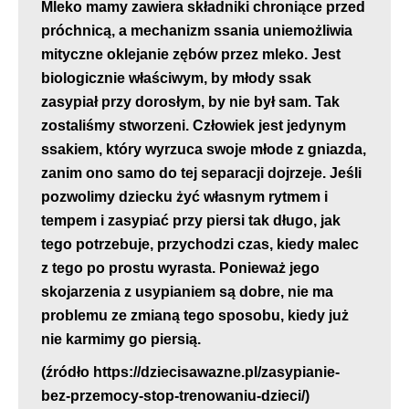
Mleko mamy zawiera składniki chroniące przed
próchnicą, a mechanizm ssania uniemożliwia
mityczne oklejanie zębów przez mleko. Jest
biologicznie właściwym, by młody ssak
zasypiał przy dorosłym, by nie był sam. Tak
zostaliśmy stworzeni. Człowiek jest jedynym
ssakiem, który wyrzuca swoje młode z gniazda,
zanim ono samo do tej separacji dojrzeje. Jeśli
pozwolimy dziecku żyć własnym rytmem i
tempem i zasypiać przy piersi tak długo, jak
tego potrzebuje, przychodzi czas, kiedy malec
z tego po prostu wyrasta. Ponieważ jego
skojarzenia z usypianiem są dobre, nie ma
problemu ze zmianą tego sposobu, kiedy już
nie karmimy go piersią.
(źródło https://dziecisawazne.pl/zasypianie-
bez-przemocy-stop-trenowaniu-dzieci/)