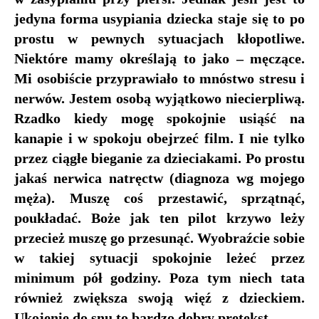
jedyna forma usypiania dziecka staje się to po
prostu w pewnych sytuacjach kłopotliwe.
Niektóre mamy określają to jako – męczące.
Mi osobiście przyprawiało to mnóstwo stresu i
nerwów. Jestem osobą wyjątkowo niecierpliwą.
Rzadko kiedy mogę spokojnie usiąść na
kanapie i w spokoju obejrzeć film. I nie tylko
przez ciągłe bieganie za dzieciakami. Po prostu
jakaś nerwica natręctw (diagnoza wg mojego
męża). Muszę coś przestawić, sprzątnąć,
poukładać. Boże jak ten pilot krzywo leży
przecież muszę go przesunąć. Wyobraźcie sobie
w takiej sytuacji spokojnie leżeć przez
minimum pół godziny. Poza tym niech tata
również zwiększa swoją więź z dzieckiem.
Ukojenie do snu to bardzo dobry pretekst.