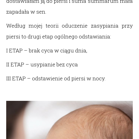
dostawiałam ją do piersi i suma summarum mała
zapadała w sen.
Według mojej teorii oduczenie zasypiania przy
piersi to drugi etap ogólnego odstawiania:
I ETAP – brak cyca w ciągu dnia,
II ETAP – usypianie bez cyca
III ETAP – odstawienie od piersi w nocy.