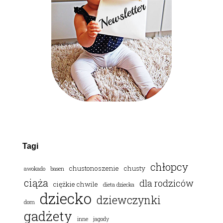
Tagi
chłopcy
chustonoszenie
chusty
awokado
basen
ciąża
dla rodziców
ciężkie chwile
dieta dziecka
dziecko
dziewczynki
dom
gadżety
inne
jagody