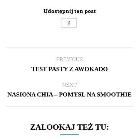
Udostępnij ten post
Share
with
Facebook
Post
PREVIOUS
navigation
TEST PASTY Z AWOKADO
Previous
post:
NEXT
NASIONA CHIA – POMYSŁ NA SMOOTHIE
Next
post:
ZALOOKAJ TEŻ TU: