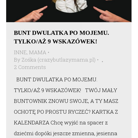
BUNT DWULATKA PO MOJEMU.
TYLKO/AŻ 9 WSKAZÓWEK!
INNE
,
MAMA
By
Zośka (crazybutlazymama.pl)
2 Comments
BUNT DWULATKA PO MOJEMU.
TYLKO/AŻ 9 WSKAZÓWEK! TWÓJ MAŁY
BUNTOWNIK ZNOWU SWOJE, A TY MASZ
OCHOTĘ PO PROSTU RYCZEĆ? KARTKA Z
KALENDARZA Chcę wyjść na spacer z
dziećmi dopóki jeszcze zmienna, jesienna