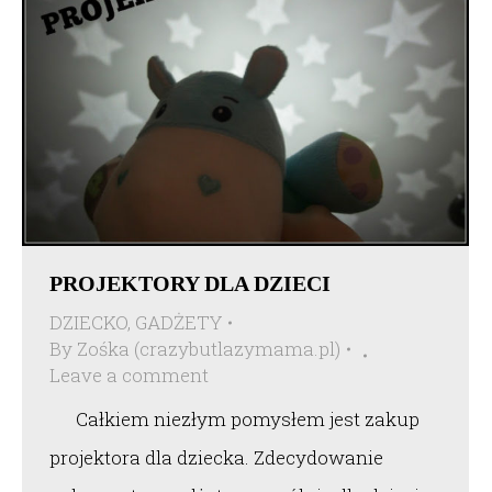
PROJEKTORY DLA DZIECI
DZIECKO
,
GADŻETY
By
Zośka (crazybutlazymama.pl)
Leave a comment
Całkiem niezłym pomysłem jest zakup
projektora dla dziecka. Zdecydowanie