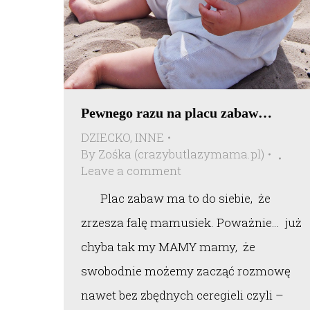
Pewnego razu na placu zabaw…
DZIECKO
,
INNE
By
Zośka (crazybutlazymama.pl)
Leave a comment
Plac zabaw ma to do siebie, że
zrzesza falę mamusiek. Poważnie… już
chyba tak my MAMY mamy, że
swobodnie możemy zacząć rozmowę
nawet bez zbędnych ceregieli czyli –