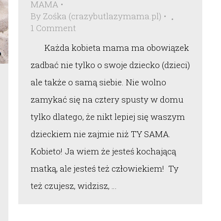
MAMA
By
Zośka (crazybutlazymama.pl)
1 Comment
Każda kobieta mama ma obowiązek
zadbać nie tylko o swoje dziecko (dzieci)
ale także o samą siebie. Nie wolno
zamykać się na cztery spusty w domu
tylko dlatego, że nikt lepiej się waszym
dzieckiem nie zajmie niż TY SAMA.
Kobieto! Ja wiem że jesteś kochającą
matką, ale jesteś też człowiekiem! Ty
też czujesz, widzisz, …