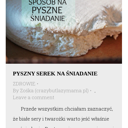
PYSZNY SEREK NA ŚNIADANIE
ZDROWIE
By
Zośka (crazybutlazymama.pl)
Leave a comment
Przede wszystkim chciałam zaznaczyć,
że białe sery i twarożki warto jeść właśnie