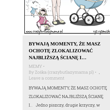
BYWAJĄ MOMENTY, ŻE MASZ
OCHOTĘ ZLOKALIZOWAĆ
NAJBLIŻSZĄ ŚCIANĘ I…
MEMY
By
Zośka (crazybutlazymama.pl)
Leave a comment
BYWAJĄ MOMENTY, ŻE MASZ OCHOTĘ
ZLOKALIZOWAĆ NAJBLIŻSZĄ ŚCIANĘ
I… Jedno piszczy, drugie krzyczy, w