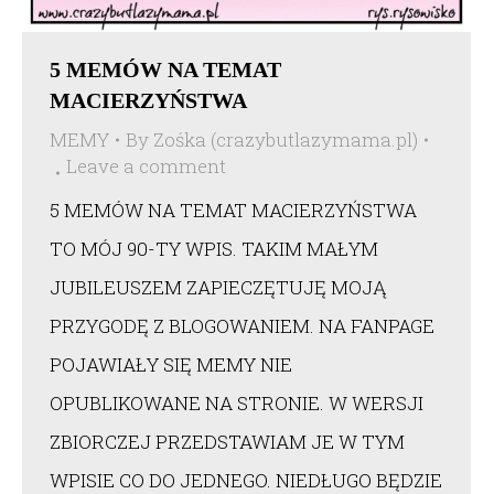
5 MEMÓW NA TEMAT
MACIERZYŃSTWA
MEMY
By
Zośka (crazybutlazymama.pl)
Leave a comment
5 MEMÓW NA TEMAT MACIERZYŃSTWA
TO MÓJ 90-TY WPIS. TAKIM MAŁYM
JUBILEUSZEM ZAPIECZĘTUJĘ MOJĄ
PRZYGODĘ Z BLOGOWANIEM. NA FANPAGE
POJAWIAŁY SIĘ MEMY NIE
OPUBLIKOWANE NA STRONIE. W WERSJI
ZBIORCZEJ PRZEDSTAWIAM JE W TYM
WPISIE CO DO JEDNEGO. NIEDŁUGO BĘDZIE