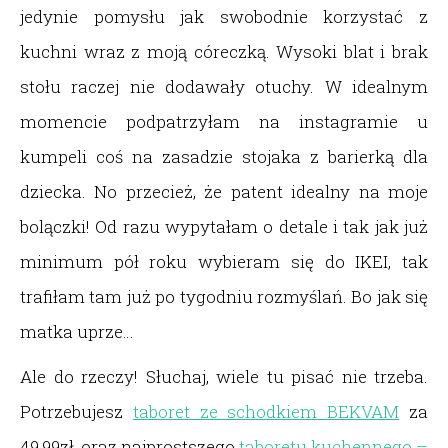
jedynie pomysłu jak swobodnie korzystać z
kuchni wraz z moją córeczką. Wysoki blat i brak
stołu raczej nie dodawały otuchy. W idealnym
momencie podpatrzyłam na instagramie u
kumpeli coś na zasadzie stojaka z barierką dla
dziecka. No przecież, że patent idealny na moje
bolączki! Od razu wypytałam o detale i tak jak już
minimum pół roku wybieram się do IKEI, tak
trafiłam tam już po tygodniu rozmyślań. Bo jak się
matka uprze…
Ale do rzeczy! Słuchaj, wiele tu pisać nie trzeba.
Potrzebujesz
taboret ze schodkiem BEKVAM
za
49,99zł, oraz najprostszego
taboretu kuchennego –