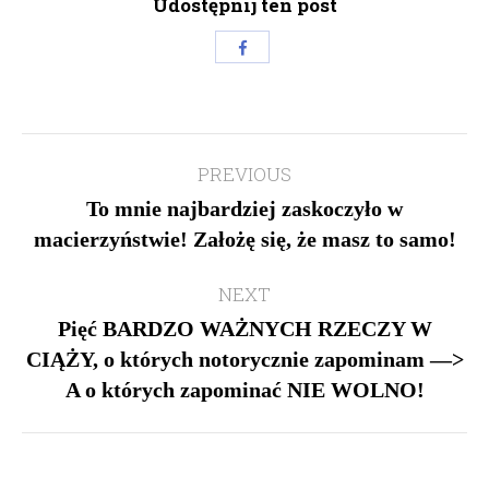
Udostępnij ten post
Share
with
Facebook
Post
PREVIOUS
navigation
To mnie najbardziej zaskoczyło w
Previous
macierzyństwie! Założę się, że masz to samo!
post:
NEXT
Pięć BARDZO WAŻNYCH RZECZY W
CIĄŻY, o których notorycznie zapominam —>
Next
A o których zapominać NIE WOLNO!
post: