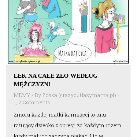
LEK NA CAŁE ZŁO WEDŁUG
MĘŻCZYZN!
MEMY
By
Zośka (crazybutlazymama.pl)
2 Comments
Zmora każdej matki karmiącej to tata
ratujący dziecko z opresji za każdym razem
kiedy maluch zaczyna płakać. I to w