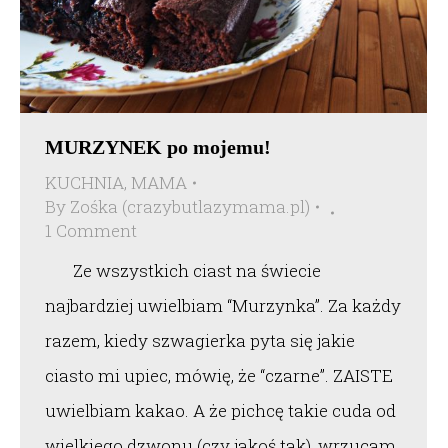
MURZYNEK po mojemu!
KUCHNIA
,
MAMA
By
Zośka (crazybutlazymama.pl)
1 Comment
Ze wszystkich ciast na świecie
najbardziej uwielbiam “Murzynka”. Za każdy
razem, kiedy szwagierka pyta się jakie
ciasto mi upiec, mówię, że “czarne”. ZAISTE
uwielbiam kakao. A że pichcę takie cuda od
wielkiego dzwonu (czy jakoś tak), wrzucam