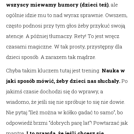
wszyscy miewamy humory (dzieci też)
, ale
ogólnie idzie mu to nad wyraz sprawnie. Owszem,
często podnosi przy tym głos żeby przykuć swoją
atencje. A później tłumaczy. Rety! To jest wręcz
czasami magiczne. W tak prosty, przystępny dla
dzieci sposób. A zarazem tak mądrze.
Chyba takim kluczem tutaj jest trening.
Nauka w
jaki sposób mówić, żeby dzieci nas słuchały.
Po
jakimś czasie dochodzi się do wprawy, a
wiadomo, że jeśli się nie spróbuje to się nie dowie.
Nie pytaj “Ileż można w kółko gadać to samo”, bo
odpowiedź brzmi “dobrych parę lat”! Powtarzać jak
mantrę.
I to prawda, że jeśli chcesz się