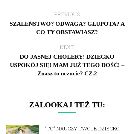
Post
PREVIOUS
navigation
SZALEŃSTWO? ODWAGA? GŁUPOTA? A
Previous
CO TY OBSTAWIASZ?
post:
NEXT
DO JASNEJ CHOLERY! DZIECKO
USPOKÓJ SIĘ! MAM JUŻ TEGO DOŚĆ! –
Next
Znasz to uczucie? CZ.2
post:
ZALOOKAJ TEŻ TU:
“TO” NAUCZY TWOJE DZIECKO