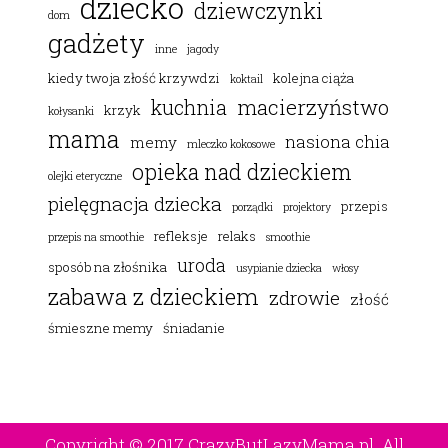
dziecko
dziewczynki
dom
gadżety
inne
jagody
kiedy twoja złość krzywdzi
kolejna ciąża
koktail
macierzyństwo
kuchnia
krzyk
kołysanki
mama
nasiona chia
memy
mleczko kokosowe
opieka nad dzieckiem
olejki eteryczne
pielęgnacja dziecka
przepis
porządki
projektory
refleksje
relaks
przepis na smoothie
smoothie
uroda
sposób na złośnika
usypianie dziecka
włosy
zabawa z dzieckiem
zdrowie
złość
śmieszne memy
śniadanie
Copyright © 2017 CrazyButLazyMama.pl. All