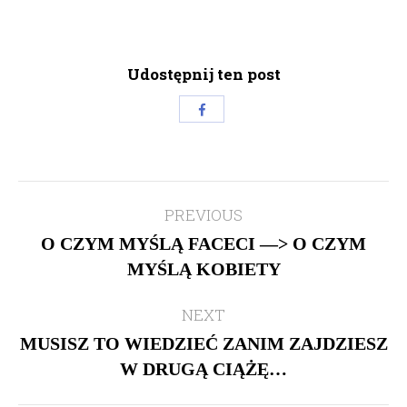
Udostępnij ten post
Share
with
Facebook
Post
PREVIOUS
navigation
O CZYM MYŚLĄ FACECI —> O CZYM
Previous
MYŚLĄ KOBIETY
post:
NEXT
MUSISZ TO WIEDZIEĆ ZANIM ZAJDZIESZ
Next
W DRUGĄ CIĄŻĘ…
post: