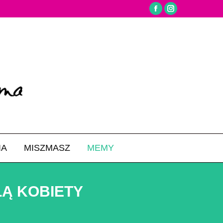
Facebook
Instagram
IA
MISZMASZ
MEMY
Search:
LĄ KOBIETY