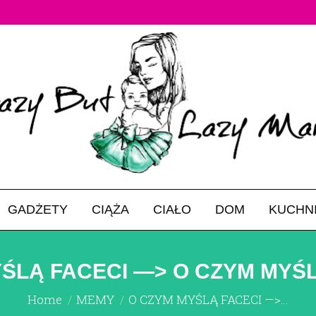
GADŻETY
CIĄŻA
CIAŁO
DOM
KUCHN
ŚLĄ FACECI —> O CZYM MYŚ
You are here:
Home
MEMY
O CZYM MYŚLĄ FACECI —>…