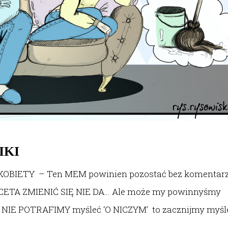
IKI
OBIETY – Ten MEM powinien pozostać bez komentarz
 FACETA ZMIENIĆ SIĘ NIE DA… Ale może my powinnyśmy
 NIE POTRAFIMY myśleć ‘O NICZYM’ to zacznijmy myśl