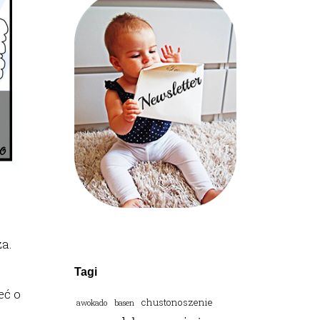
a.
Tagi
eć o
chustonoszenie
awokado
basen