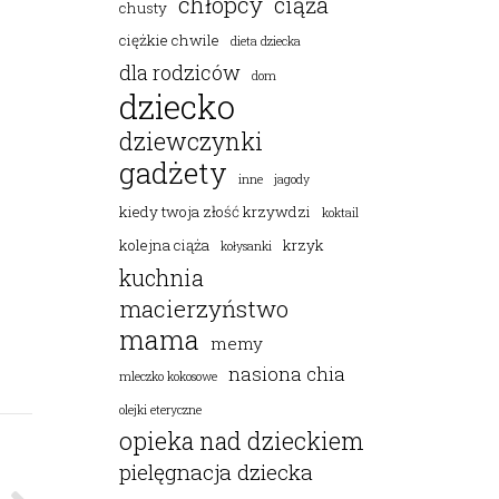
chłopcy
ciąża
chusty
ciężkie chwile
dieta dziecka
dla rodziców
dom
dziecko
dziewczynki
gadżety
inne
jagody
kiedy twoja złość krzywdzi
koktail
kolejna ciąża
krzyk
kołysanki
kuchnia
macierzyństwo
mama
memy
nasiona chia
mleczko kokosowe
olejki eteryczne
opieka nad dzieckiem
pielęgnacja dziecka