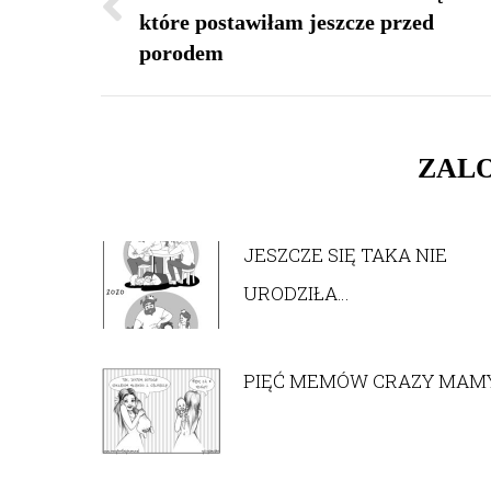
które postawiłam jeszcze przed
Previous
porodem
post:
ZALO
JESZCZE SIĘ TAKA NIE
URODZIŁA…
PIĘĆ MEMÓW CRAZY MAM