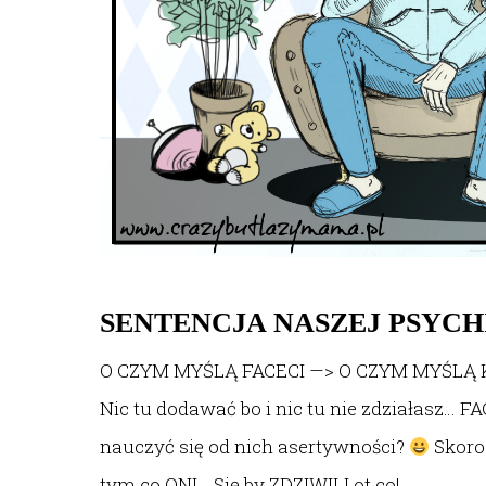
SENTENCJA NASZEJ PSYCH
O CZYM MYŚLĄ FACECI —> O CZYM MYŚLĄ K
Nic tu dodawać bo i nic tu nie zdziałasz…
nauczyć się od nich asertywności?
Skoro
tym co ONI… Się by ZDZIWILI ot co!