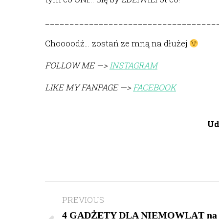
___________________________________
Choooodź… zostań ze mną na dłużej
FOLLOW ME —>
INSTAGRAM
LIKE MY FANPAGE —>
FACEBOOK
Ud
Post
PREVIOUS
navigation
4 GADŻETY DLA NIEMOWLĄT na