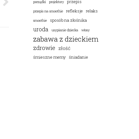
przepis
porządki
projektory
refleksje
relaks
przepis na smoothie
sposób na złośnika
smoothie
uroda
usypianie dziecka
włosy
zabawa z dzieckiem
zdrowie
złość
śmieszne memy
śniadanie