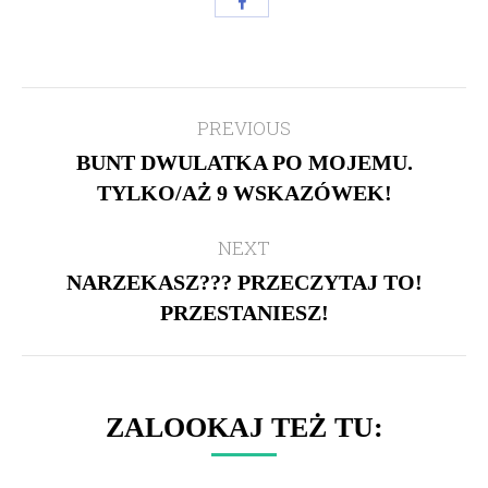
Share
with
Facebook
Post
PREVIOUS
navigation
BUNT DWULATKA PO MOJEMU.
Previous
TYLKO/AŻ 9 WSKAZÓWEK!
post:
NEXT
NARZEKASZ??? PRZECZYTAJ TO!
Next
PRZESTANIESZ!
post:
ZALOOKAJ TEŻ TU: