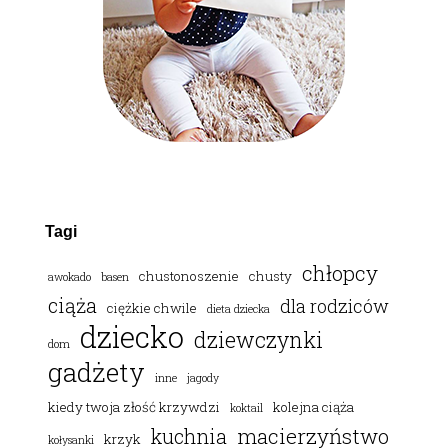
Tagi
chłopcy
chustonoszenie
chusty
awokado
basen
ciąża
dla rodziców
ciężkie chwile
dieta dziecka
dziecko
dziewczynki
dom
gadżety
inne
jagody
kiedy twoja złość krzywdzi
kolejna ciąża
koktail
macierzyństwo
kuchnia
krzyk
kołysanki