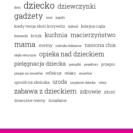
dziecko
dziewczynki
dom
gadżety
inne
jagody
kiedy twoja złość krzywdzi
kolejna ciąża
koktail
macierzyństwo
kuchnia
krzyk
kołysanki
mama
nasiona chia
memy
mleczko kokosowe
opieka nad dzieckiem
olejki eteryczne
pielęgnacja dziecka
przepis
porządki
projektory
refleksje
relaks
przepis na smoothie
smoothie
uroda
sposób na złośnika
usypianie dziecka
włosy
zabawa z dzieckiem
zdrowie
złość
śmieszne memy
śniadanie