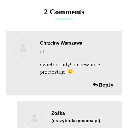
2 Comments
Chrzciny Warszawa
at
says:
swietne rady! na pewno je
przetestuje!
Reply
Zośka
(crazybutlazymama.pl)