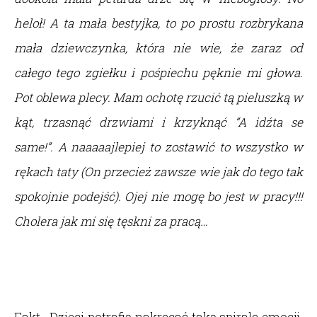
heloł! A ta mała bestyjka, to po prostu rozbrykana
mała dziewczynka, która nie wie, że zaraz od
całego tego zgiełku i pośpiechu pęknie mi głowa.
Pot oblewa plecy. Mam ochotę rzucić tą pieluszką w
kąt, trzasnąć drzwiami i krzyknąć “A idźta se
same!”. A naaaaajlepiej to zostawić to wszystko w
rękach taty (On przecież zawsze wie jak do tego tak
spokojnie podejść). Ojej nie mogę bo jest w pracy!!!
Cholera jak mi się tęskni za pracą…
Fakt. Dzieci potrafią nakręcać taką spiralę emocji.