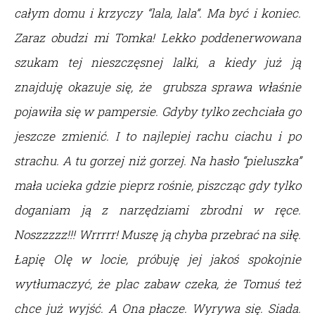
całym domu i krzyczy “lala, lala”. Ma być i koniec.
Zaraz obudzi mi Tomka! Lekko poddenerwowana
szukam tej nieszczęsnej lalki, a kiedy już ją
znajduję okazuje się, że grubsza sprawa właśnie
pojawiła się w pampersie. Gdyby tylko zechciała go
jeszcze zmienić. I to najlepiej rachu ciachu i po
strachu. A tu gorzej niż gorzej. Na hasło “pieluszka”
mała ucieka gdzie pieprz rośnie, piszcząc gdy tylko
doganiam ją z narzędziami zbrodni w ręce.
Noszzzzz!!! Wrrrrr! Muszę ją chyba przebrać na siłę.
Łapię Olę w locie, próbuję jej jakoś spokojnie
wytłumaczyć, że plac zabaw czeka, że Tomuś też
chce już wyjść. A Ona płacze. Wyrywa się. Siada.