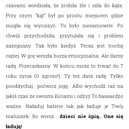
czasami wiedziała, że zrobiła źle i szła do kąta.
Przy czym “kąt” był po prostu miejscem gdzie
mogła się wyciszyć. To było niesamowite. Po
chwili przychodziła, przytulała się i problem
zażegnany. Tak było kiedyś. Teraz jest trochę
ciężej. W grę weszła burza emocjonalna. Ale damy
radę. Przeczekamy. W końcu może to trwać do 7
roku życia (O zgrozo!). Ty też dasz radę. Tylko
pooddychaj.. poćwicz jogę.. Albo wychodź raz na
jakiś czas ze swoimi Kiciami i odżyj! To baaaardzo
ważne. Naładuj baterie tak jak ładuje je Twój
maluszek. Bo wiesz…
dzieci nie śpią.. One się
ładują!