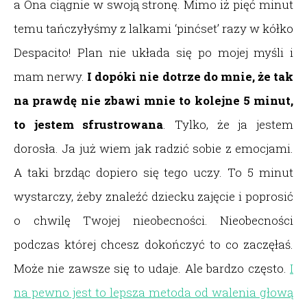
a Ona ciągnie w swoją stronę. Mimo iż pięć minut
temu tańczyłyśmy z lalkami ‘pinćset’ razy w kółko
Despacito! Plan nie układa się po mojej myśli i
mam nerwy.
I dopóki nie dotrze do mnie, że tak
na prawdę nie zbawi mnie to kolejne 5 minut,
to jestem sfrustrowana
. Tylko, że ja jestem
dorosła. Ja już wiem jak radzić sobie z emocjami.
A taki brzdąc dopiero się tego uczy. To 5 minut
wystarczy, żeby znaleźć dziecku zajęcie i poprosić
o chwilę Twojej nieobecności. Nieobecności
podczas której chcesz dokończyć to co zaczęłaś.
Może nie zawsze się to udaje. Ale bardzo często.
I
na pewno jest to lepsza metoda od walenia głową