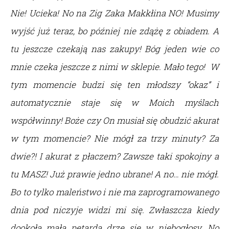
Nie! Ucieka! No na Zig Zaka Makkłina NO! Musimy
wyjść już teraz, bo później nie zdążę z obiadem. A
tu jeszcze czekają nas zakupy! Bóg jeden wie co
mnie czeka jeszcze z nimi w sklepie. Mało tego! W
tym momencie budzi się ten młodszy “okaz” i
automatycznie staje się w Moich myślach
współwinny! Boże czy On musiał się obudzić akurat
w tym momencie? Nie mógł za trzy minuty? Za
dwie?! I akurat z płaczem? Zawsze taki spokojny a
tu MASZ! Już prawie jedno ubrane! A no… nie mógł.
Bo to tylko maleństwo i nie ma zaprogramowanego
dnia pod niczyje widzi mi się. Zwłaszcza kiedy
dookoła mała petarda drze się w niebogłosy. No