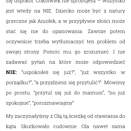
się uspokoi. Cokolwiek nie spróbujesz – wszystko
jest wtedy na NIE. Dziecko może być z natury
grzeczne jak Aniołek, a w przypływie złości może
stać się nie do opanowania. Zawsze potem
oczywiście trzeba wytłumaczyć ten problem od
swojej strony. Pomóc mu go zrozumieć. I nie
zadawać pytań na które może odpowiedzieć
NIE:
“uspokoiłeś się już?”, “już wszystko w
porządku?”, “a przyjdziesz się przytulić?”. Mówimy
po prostu: “przytul się już do mamusi”, “no już
spokojnie”, “porozmawiajmy”.
My zaczynałyśmy z Olą tą ścieżkę od stawiania do
kąta. Skutkowało cudownie. Ola nawet sama