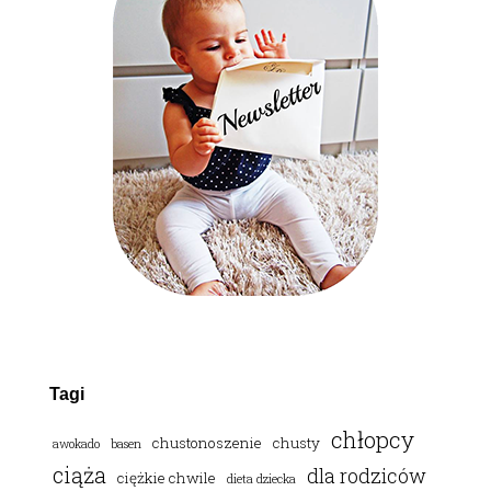
Tagi
chłopcy
chustonoszenie
chusty
awokado
basen
ciąża
dla rodziców
ciężkie chwile
dieta dziecka