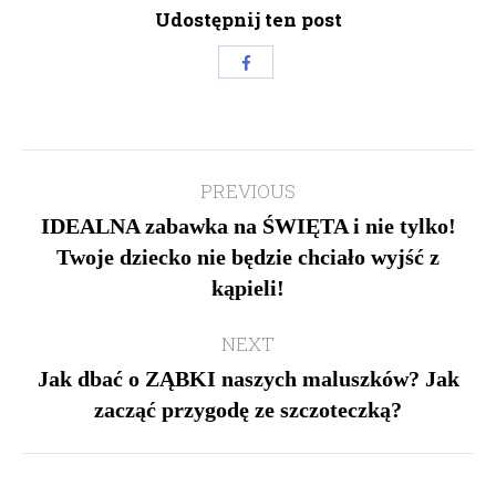
Udostępnij ten post
Share
with
Facebook
Post
PREVIOUS
navigation
IDEALNA zabawka na ŚWIĘTA i nie tylko!
Twoje dziecko nie będzie chciało wyjść z
Previous
kąpieli!
post:
NEXT
Jak dbać o ZĄBKI naszych maluszków? Jak
Next
zacząć przygodę ze szczoteczką?
post: