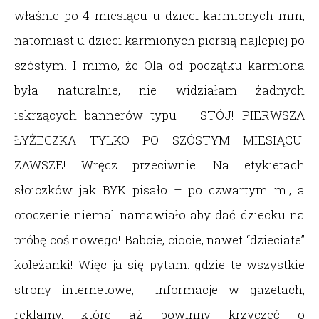
właśnie po 4 miesiącu u dzieci karmionych mm,
natomiast u dzieci karmionych piersią najlepiej po
szóstym. I mimo, że Ola od początku karmiona
była naturalnie, nie widziałam żadnych
iskrzących bannerów typu – STÓJ! PIERWSZA
ŁYŻECZKA TYLKO PO SZÓSTYM MIESIĄCU!
ZAWSZE! Wręcz przeciwnie. Na etykietach
słoiczków jak BYK pisało – po czwartym m., a
otoczenie niemal namawiało aby dać dziecku na
próbę coś nowego! Babcie, ciocie, nawet “dzieciate”
koleżanki! Więc ja się pytam: gdzie te wszystkie
strony internetowe, informacje w gazetach,
reklamy, które aż powinny krzyczeć o