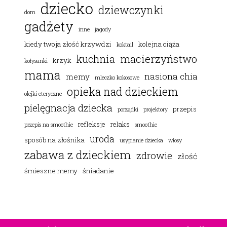
dziecko
dziewczynki
dom
gadżety
inne
jagody
kiedy twoja złość krzywdzi
kolejna ciąża
koktail
macierzyństwo
kuchnia
krzyk
kołysanki
mama
nasiona chia
memy
mleczko kokosowe
opieka nad dzieckiem
olejki eteryczne
pielęgnacja dziecka
przepis
porządki
projektory
refleksje
relaks
przepis na smoothie
smoothie
uroda
sposób na złośnika
usypianie dziecka
włosy
zabawa z dzieckiem
zdrowie
złość
śmieszne memy
śniadanie